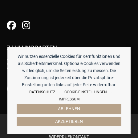
ZAHLUNGSARTEN
Wir nutzen essenzielle Cookies für Kernfunktionen und
als Sicherheitsmerkmal. Optionale Cookies verwenden
wir lediglich, um die Seitenleistung zu messen. Die
Zustimmung ist jederzeit über die Privatsphäre-
Einstellung unten links auf jeder Seite widerrufbar.
-
-
DATENSCHUTZ
COOKIE-EINSTELLUNGEN
IMPRESSUM
ABLEHNEN
© 2026 -
TISCHWERK
- ALLE PREISE INKL. GESETZTL.
AKZEPTIEREN
MWST.
IMPRESSUM
DATENSCHUTZ
COOKIES
AGB
ZAHLUNG & VERSAND
WIDERRUF
KONTAKT