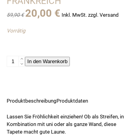
FRANKREICH
Ursprünglicher
Aktueller
20,00
€
59,90
€
Inkl. MwSt. zzgl. Versand
Preis
Preis
war:
ist:
Vorrätig
59,90 €
20,00 €.
Tapete
In den Warenkorb
"Lovebirds
grey"
,
von
Koziel
Produktbeschreibung
Produktdaten
aus
Frankreich
Lassen Sie Fröhlichkeit einziehen! Ob als Streifen, in
Menge
Kombination mit uni oder als ganze Wand, diese
Tapete macht gute Laune.