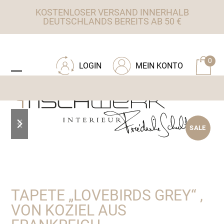
Skip
KOSTENLOSER VERSAND INNERHALB
to
DEUTSCHLANDS BEREITS AB 50 €
content
ZU TISCHWERK INTERIEUR
0
LOGIN
MEIN KONTO
Open
Close
mobile
mobile
menu
menu
previous
next
SALE
slide
slide
TAPETE „LOVEBIRDS GREY“ ,
VON KOZIEL AUS