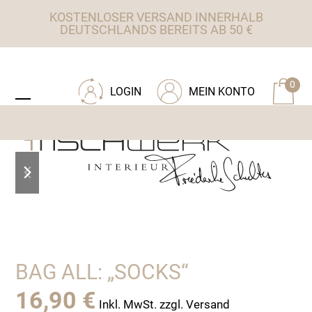
Skip
KOSTENLOSER VERSAND INNERHALB
to
DEUTSCHLANDS BEREITS AB 50 €
content
ZU TISCHWERK INTERIEUR
0
LOGIN
MEIN KONTO
Open
Close
mobile
mobile
menu
menu
previous
next
slide
slide
BAG ALL: „SOCKS“
16,90
€
Inkl. MwSt. zzgl. Versand