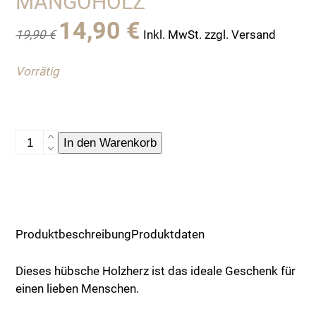
MANGOHOLZ
Ursprünglicher
Aktueller
14,90
€
19,90
€
Inkl. MwSt. zzgl. Versand
Preis
Preis
war:
ist:
Vorrätig
19,90 €
14,90 €.
Geschenke-
In den Warenkorb
Tipp:
Stehendes
Herz
aus
Mangoholz
Produktbeschreibung
Produktdaten
Menge
Dieses hübsche Holzherz ist das ideale Geschenk für
einen lieben Menschen.