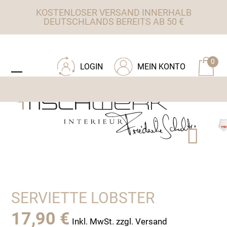
Skip
KOSTENLOSER VERSAND INNERHALB
to
DEUTSCHLANDS BEREITS AB 50 €
content
ZU TISCHWERK INTERIEUR
0
LOGIN
MEIN KONTO
Open
Close
mobile
mobile
menu
menu
SERVIETTE LOBSTER
17,90
€
Inkl. MwSt. zzgl. Versand