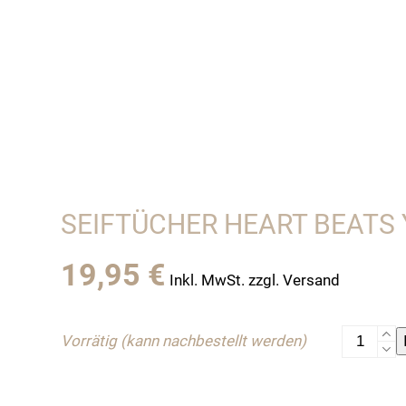
SEIFTÜCHER HEART BEATS
19,95
€
Inkl. MwSt. zzgl. Versand
Seiftüche
Vorrätig (kann nachbestellt werden)
Heart
Beats
You