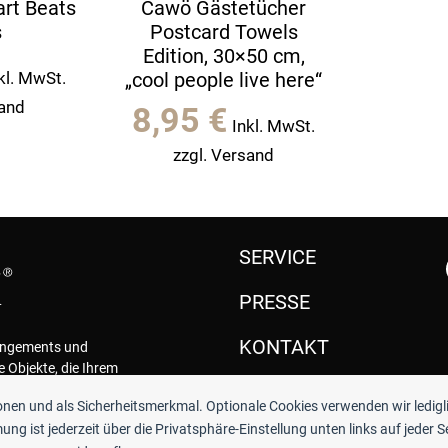
rt Beats
Cawö Gästetücher
s
Postcard Towels
Edition, 30×50 cm,
kl. MwSt.
„cool people live here“
sand
8,95
€
Inkl. MwSt.
zzgl. Versand
SERVICE
PRESSE
KONTAKT
rangements und
e Objekte, die Ihrem
.
ionen und als Sicherheitsmerkmal. Optionale Cookies verwenden wir ledigl
ng ist jederzeit über die Privatsphäre-Einstellung unten links auf jeder S