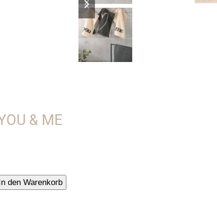
slide
slide
 YOU & ME
r
In den Warenkorb