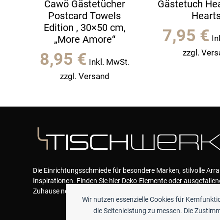
Cawö Gästetücher
Gästetuch Hea
Postcard Towels
Heart
Edition , 30×50 cm,
7,95
€
„More Amore“
In
zzgl. Ver
8,95
€
Inkl. MwSt.
zzgl. Versand
Die Einrichtungsschmiede für besondere Marken, stilvolle Ar
Inspirationen. Finden Sie hier Deko-Elemente oder ausgefallen
Zuhause neue Akzente geben und das Wohlfühlen garantieren
Wir nutzen essenzielle Cookies für Kernfunkt
die Seitenleistung zu messen. Die Zustimmu