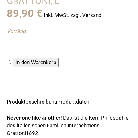
GRATTONI, L
89,90
€
Inkl. MwSt. zzgl. Versand
Vorrätig
Schneidebrett
In den Warenkorb
aus
italienischer
Ulme
von
Grattoni,
Produktbeschreibung
Produktdaten
L
Menge
Never one like another!
Das ist die Kern-Philosophie
des italienischen Familienunternehmens
Grattoni1892.