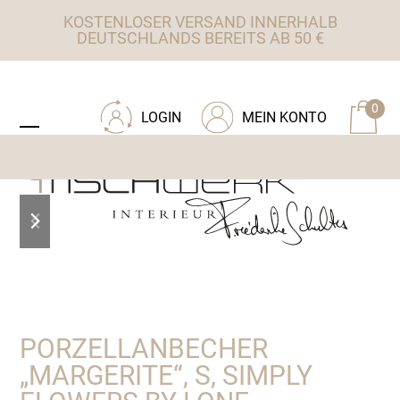
Skip
KOSTENLOSER VERSAND INNERHALB
to
DEUTSCHLANDS BEREITS AB 50 €
content
ZU TISCHWERK INTERIEUR
0
LOGIN
MEIN KONTO
Open
Close
mobile
mobile
menu
menu
previous
next
slide
slide
PORZELLANBECHER
„MARGERITE“, S, SIMPLY