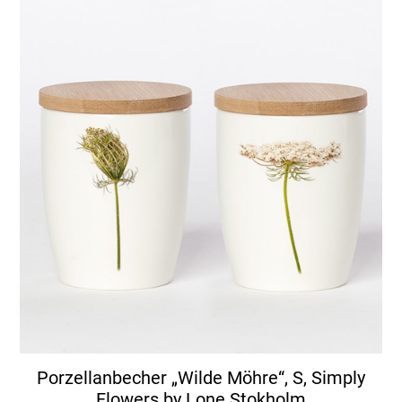
Porzellanbecher „Wilde Möhre“, S, Simply
Flowers by Lone Stokholm