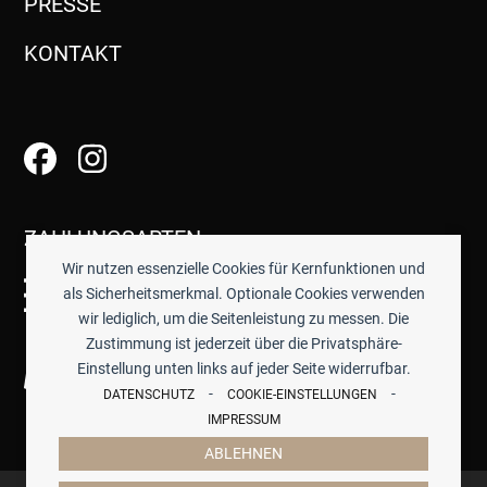
PRESSE
KONTAKT
ZAHLUNGSARTEN
Wir nutzen essenzielle Cookies für Kernfunktionen und
als Sicherheitsmerkmal. Optionale Cookies verwenden
wir lediglich, um die Seitenleistung zu messen. Die
Zustimmung ist jederzeit über die Privatsphäre-
Einstellung unten links auf jeder Seite widerrufbar.
-
-
DATENSCHUTZ
COOKIE-EINSTELLUNGEN
IMPRESSUM
ABLEHNEN
© 2026 -
TISCHWERK
- ALLE PREISE INKL. GESETZTL.