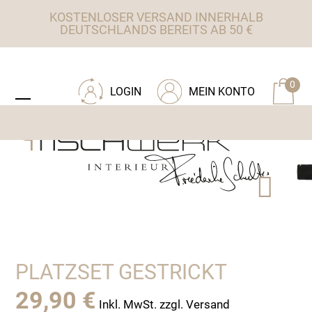
Skip
KOSTENLOSER VERSAND INNERHALB
to
DEUTSCHLANDS BEREITS AB 50 €
content
ZU TISCHWERK INTERIEUR
0
LOGIN
MEIN KONTO
Open
Close
mobile
mobile
menu
menu
PLATZSET GESTRICKT
29,90
€
Inkl. MwSt. zzgl. Versand