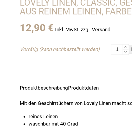
LOVELY LINEN, CLASSIC, G
AUS REINEM LEINEN, FARBE
12,90
€
Inkl. MwSt. zzgl. Versand
Lovely
Vorrätig (kann nachbestellt werden)
Linen,
Classic,
Geschirr
aus
reinem
Produktbeschreibung
Produktdaten
Leinen,
Farbe
Mit den Geschirrtüchern von Lovely Linen macht 
"Wein"
Menge
reines Leinen
waschbar mit 40 Grad