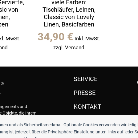
erviette,
viele Farben:
sic von
Tischläufer, Leinen,
nen,
Classic von Lovely
ben
Linen, Basicfarben
34,90
€
kl. MwSt.
Inkl. MwSt.
sand
zzgl. Versand
SERVICE
PRESSE
KONTAKT
rangements und
e Objekte, die Ihrem
.
ionen und als Sicherheitsmerkmal. Optionale Cookies verwenden wir ledigl
ng ist jederzeit über die Privatsphäre-Einstellung unten links auf jeder S