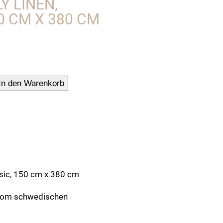
Y LINEN,
50 CM X 380 CM
In den Warenkorb
ke,
tur
ssic, 150 cm x 380 cm
 vom schwedischen