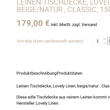
LEINEN-TISCHDECKE, LOVEL
BEIGE/NATUR , CLASSIC, 1
179,00
€
Inkl. MwSt. zzgl. Versand
Leinen-
Vorrätig (kann nachbestellt werden)
Tischdec
Lovely
Linen,
beige/na
,
Produktbeschreibung
Produktdaten
Classic,
150
Leinen-Tischdecke, Lovely Linen, beige/natur , Cla
cm
x
Diese edle Tischdecke aus reinem Leinen kommt
380
Hersteller Lovely Linen.
cm