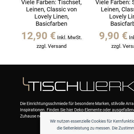
Viele Farben: Tischset,
Viele Farben: S
Leinen, Classic von
Leinen, Clas
Lovely Linen,
Lovely Li
Basicfarben
Basicfar
12,90
€
9,90
€
Inkl. MwSt.
In
zzgl. Versand
zzgl. Ver
Die Einrichtungsschmiede für besondere Marken, stilvolle Ar
Inspirationen. Finden Sie hier Deko-Elemente oder ausgefallen
Zuhause neue Akzente geben und das Wohlfühlen garantieren
Wir nutzen essenzielle Cookies für Kernfunkt
die Seitenleistung zu messen. Die Zustimmu