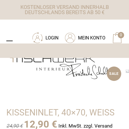
Skip
KOSTENLOSER VERSAND INNERHALB
to
DEUTSCHLANDS BEREITS AB 50 €
content
ZU TISCHWERK INTERIEUR
0
LOGIN
MEIN KONTO
Open
Close
mobile
mobile
menu
menu
SALE
KISSENINLET, 40×70, WEISS
Ursprünglicher
Aktueller
12,90
€
24,90
€
Inkl. MwSt. zzgl. Versand
Preis
Preis