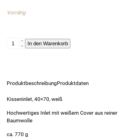
war:
ist:
Vorrätig
24,90 €
12,90 €.
Kisseninlet,
In den Warenkorb
40x70,
weiß
Menge
Produktbeschreibung
Produktdaten
Kisseninlet, 40×70, weiß
Hochwertiges Inlet mit weißem Cover aus reiner
Baumwolle
ca. 770 g