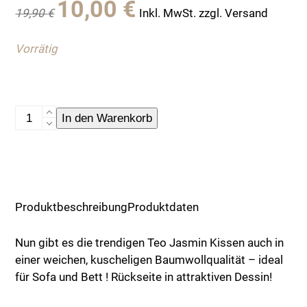
10,00
€
19,90
€
Inkl. MwSt. zzgl. Versand
Preis
Preis
war:
ist:
Vorrätig
19,90 €
10,00 €.
Kissenhülle,
In den Warenkorb
Teo,
Stardust
Menge
Produktbeschreibung
Produktdaten
Nun gibt es die trendigen Teo Jasmin Kissen auch in
einer weichen, kuscheligen Baumwollqualität – ideal
für Sofa und Bett ! Rückseite in attraktiven Dessin!