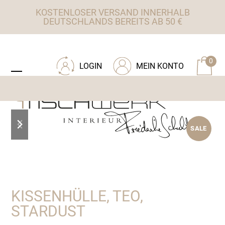
Skip
KOSTENLOSER VERSAND INNERHALB
to
DEUTSCHLANDS BEREITS AB 50 €
content
ZU TISCHWERK INTERIEUR
0
LOGIN
MEIN KONTO
Open
Close
mobile
mobile
menu
menu
previous
next
SALE
slide
slide
KISSENHÜLLE, TEO,
STARDUST
Ursprünglicher
Aktueller