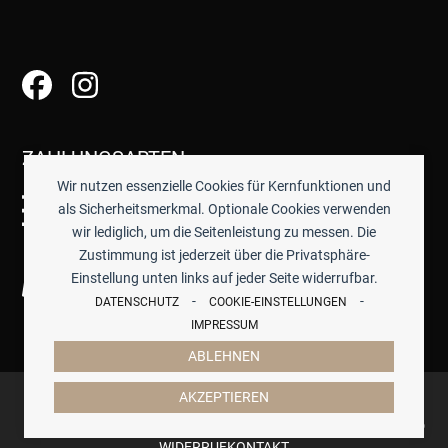
ZAHLUNGSARTEN
Wir nutzen essenzielle Cookies für Kernfunktionen und
als Sicherheitsmerkmal. Optionale Cookies verwenden
wir lediglich, um die Seitenleistung zu messen. Die
Zustimmung ist jederzeit über die Privatsphäre-
Einstellung unten links auf jeder Seite widerrufbar.
-
-
DATENSCHUTZ
COOKIE-EINSTELLUNGEN
IMPRESSUM
ABLEHNEN
© 2026 -
TISCHWERK
- ALLE PREISE INKL. GESETZTL.
AKZEPTIEREN
MWST.
IMPRESSUM
DATENSCHUTZ
COOKIES
AGB
ZAHLUNG & VERSAND
WIDERRUF
KONTAKT