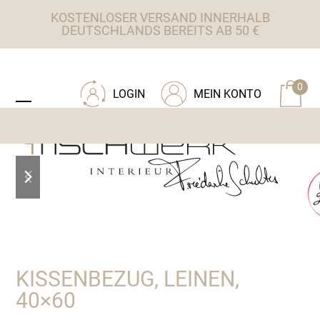
Skip
KOSTENLOSER VERSAND INNERHALB
to
DEUTSCHLANDS BEREITS AB 50 €
content
ZU TISCHWERK INTERIEUR
0
LOGIN
MEIN KONTO
Open
Close
mobile
mobile
menu
menu
previous
next
slide
slide
KISSENBEZUG, LEINEN,
40×60