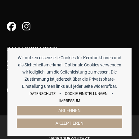
ZAHLUNGSARTEN
Wir nutzen essenzielle Cookies für Kernfunktionen und
als Sicherheitsmerkmal. Optionale Cookies verwenden
wir lediglich, um die Seitenleistung zu messen. Die
Zustimmung ist jederzeit über die Privatsphäre-
Einstellung unten links auf jeder Seite widerrufbar.
-
-
DATENSCHUTZ
COOKIE-EINSTELLUNGEN
IMPRESSUM
ABLEHNEN
© 2026 -
TISCHWERK
- ALLE PREISE INKL. GESETZTL.
AKZEPTIEREN
MWST.
IMPRESSUM
DATENSCHUTZ
COOKIES
AGB
ZAHLUNG & VERSAND
WIDERRUF
KONTAKT