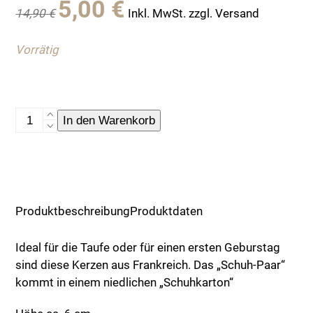
5,00
€
14,90
€
Inkl. MwSt. zzgl. Versand
Preis
Preis
war:
ist:
Vorrätig
14,90 €
5,00 €.
Kerzenset,
In den Warenkorb
Babyschuhe,
bleu
Menge
Produktbeschreibung
Produktdaten
Ideal für die Taufe oder für einen ersten Geburstag
sind diese Kerzen aus Frankreich. Das „Schuh-Paar“
kommt in einem niedlichen „Schuhkarton“