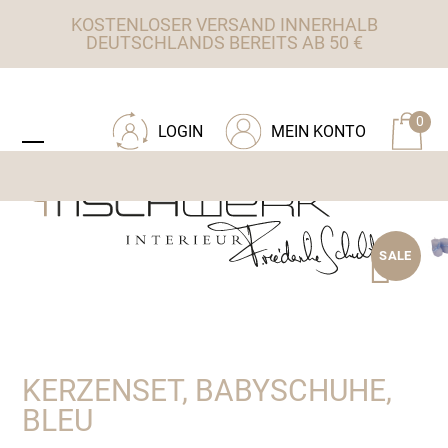
Skip
KOSTENLOSER VERSAND INNERHALB
to
DEUTSCHLANDS BEREITS AB 50 €
content
ZU TISCHWERK INTERIEUR
0
LOGIN
MEIN KONTO
Open
Close
mobile
mobile
menu
menu
SALE
KERZENSET, BABYSCHUHE,
BLEU
Ursprünglicher
Aktueller