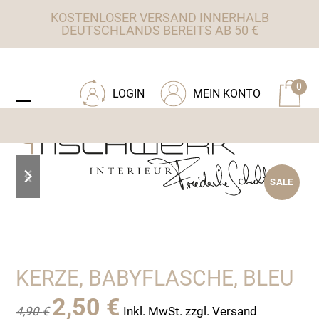
Skip
KOSTENLOSER VERSAND INNERHALB
to
DEUTSCHLANDS BEREITS AB 50 €
content
ZU TISCHWERK INTERIEUR
0
LOGIN
MEIN KONTO
Open
Close
mobile
mobile
menu
menu
previous
next
SALE
slide
slide
KERZE, BABYFLASCHE, BLEU
Ursprünglicher
Aktueller
2,50
€
4,90
€
Inkl. MwSt. zzgl. Versand
Preis
Preis