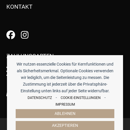
KONTAKT
ZAHLUNGSARTEN
Wir nutzen essenzielle Cookies für Kernfunktionen und
als Sicherheitsmerkmal. Optionale Cookies verwenden
wir lediglich, um die Seitenleistung zu messen. Die
Zustimmung ist jederzeit über die Privatsphäre-
Einstellung unten links auf jeder Seite widerrufbar.
-
-
DATENSCHUTZ
COOKIE-EINSTELLUNGEN
IMPRESSUM
ABLEHNEN
© 2026 -
TISCHWERK
- ALLE PREISE INKL. GESETZTL.
AKZEPTIEREN
MWST.