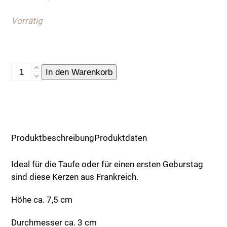
war:
ist:
Vorrätig
4,90 €
2,50 €.
Kerze,
In den Warenkorb
Babyflasche,
bleu
Menge
Produktbeschreibung
Produktdaten
Ideal für die Taufe oder für einen ersten Geburstag
sind diese Kerzen aus Frankreich.
Höhe ca. 7,5 cm
Durchmesser ca. 3 cm