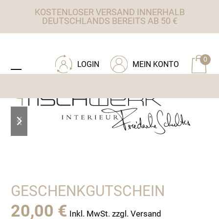
Skip
KOSTENLOSER VERSAND INNERHALB
to
DEUTSCHLANDS BEREITS AB 50 €
content
ZU TISCHWERK INTERIEUR
0
LOGIN
MEIN KONTO
Open
Close
mobile
mobile
menu
menu
previous
next
slide
slide
GESCHENKGUTSCHEIN
20,00
€
Inkl. MwSt. zzgl. Versand