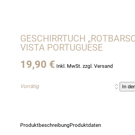
GESCHIRRTUCH „ROTBARSCH“ 
ISTA PORTUGUESE
19,90
€
Inkl. MwSt. zzgl. Versand
Vorrätig
Geschirr
In de
"Rotbarsc
,
weiß,
Vista
Portugue
Produktbeschreibung
Produktdaten
Menge