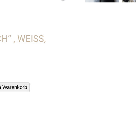
, WEISS, V
tuch
n Warenkorb
h"
se