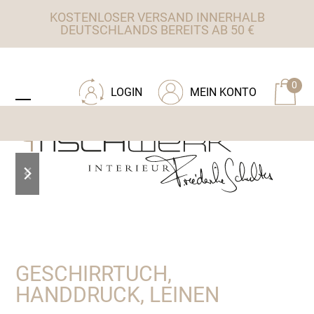
Skip
KOSTENLOSER VERSAND INNERHALB
to
DEUTSCHLANDS BEREITS AB 50 €
content
ZU TISCHWERK INTERIEUR
0
LOGIN
MEIN KONTO
Open
Close
mobile
mobile
menu
menu
previous
next
slide
slide
GESCHIRRTUCH,
HANDDRUCK, LEINEN