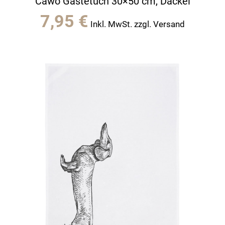
Cawö Gästetuch 30×50 cm, Dackel
7,95
€
Inkl. MwSt. zzgl. Versand