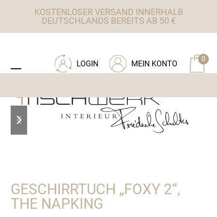
Skip
KOSTENLOSER VERSAND INNERHALB
to
DEUTSCHLANDS BEREITS AB 50 €
content
ZU TISCHWERK INTERIEUR
0
LOGIN
MEIN KONTO
Open
Close
mobile
mobile
menu
menu
previous
next
slide
slide
GESCHIRRTUCH „FOXY 2“,
THE NAPKING