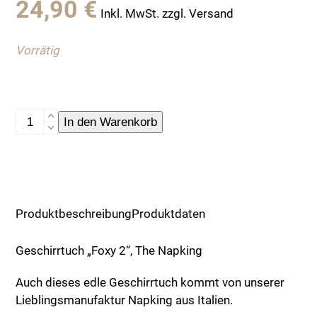
24,90
€
Inkl. MwSt. zzgl. Versand
Vorrätig
Geschirrtuch
In den Warenkorb
"Foxy
2",
The
Napking
Menge
Produktbeschreibung
Produktdaten
Geschirrtuch „Foxy 2“, The Napking
Auch dieses edle Geschirrtuch kommt von unserer
Lieblingsmanufaktur Napking aus Italien.