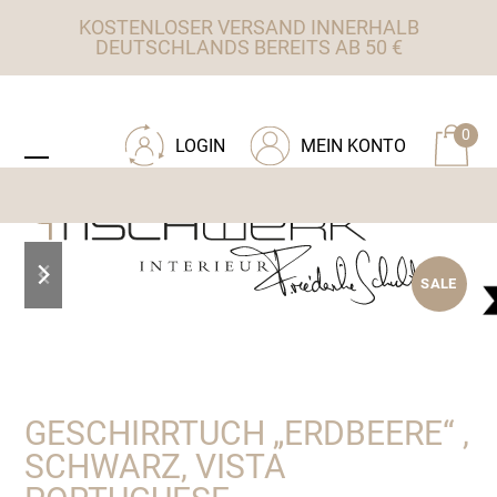
Skip
KOSTENLOSER VERSAND INNERHALB
to
DEUTSCHLANDS BEREITS AB 50 €
content
ZU TISCHWERK INTERIEUR
0
LOGIN
MEIN KONTO
Open
Close
mobile
mobile
menu
menu
previous
next
SALE
slide
slide
GESCHIRRTUCH „ERDBEERE“ ,
SCHWARZ, VISTA