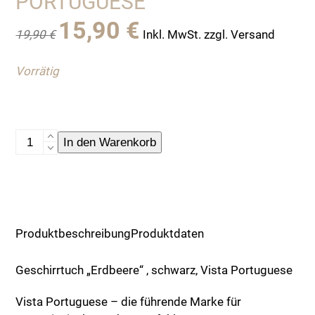
PORTUGUESE
Ursprünglicher
Aktueller
15,90
€
19,90
€
Inkl. MwSt. zzgl. Versand
Preis
Preis
war:
ist:
Vorrätig
19,90 €
15,90 €.
Geschirrtuch
In den Warenkorb
"Erdbeere"
,
schwarz,
Vista
Portuguese
Produktbeschreibung
Produktdaten
Menge
Geschirrtuch „Erdbeere“ , schwarz, Vista Portuguese
Vista Portuguese – die führende Marke für