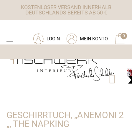
Skip
KOSTENLOSER VERSAND INNERHALB
to
DEUTSCHLANDS BEREITS AB 50 €
content
ZU TISCHWERK INTERIEUR
0
LOGIN
MEIN KONTO
Open
Close
mobile
mobile
menu
menu
GESCHIRRTUCH, „ANEMONI 2
„, THE NAPKING