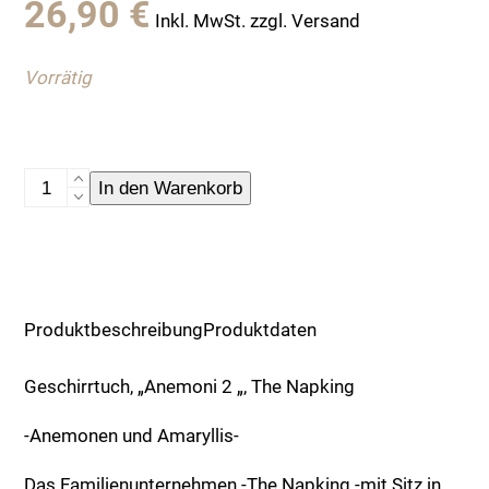
26,90
€
Inkl. MwSt. zzgl. Versand
Vorrätig
Geschirrtuch,
In den Warenkorb
"Anemoni
2
",
The
Napking
Produktbeschreibung
Produktdaten
Menge
Geschirrtuch, „Anemoni 2 „, The Napking
-Anemonen und Amaryllis-
Das Familienunternehmen -The Napking -mit Sitz in