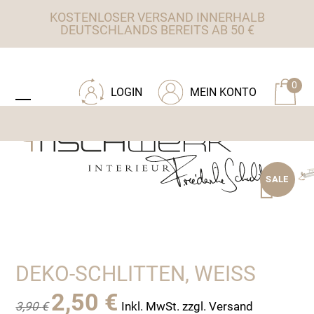
Skip
KOSTENLOSER VERSAND INNERHALB
to
DEUTSCHLANDS BEREITS AB 50 €
content
ZU TISCHWERK INTERIEUR
0
LOGIN
MEIN KONTO
Open
Close
mobile
mobile
menu
menu
SALE
DEKO-SCHLITTEN, WEISS
Ursprünglicher
Aktueller
2,50
€
3,90
€
Inkl. MwSt. zzgl. Versand
Preis
Preis