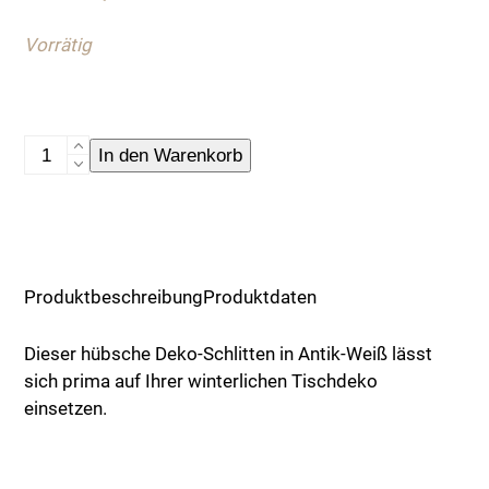
war:
ist:
Vorrätig
3,90 €
2,50 €.
Deko-
In den Warenkorb
Schlitten,
weiß
Menge
Produktbeschreibung
Produktdaten
Dieser hübsche Deko-Schlitten in Antik-Weiß lässt
sich prima auf Ihrer winterlichen Tischdeko
einsetzen.