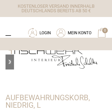
Skip
KOSTENLOSER VERSAND INNERHALB
to
DEUTSCHLANDS BEREITS AB 50 €
content
ZU TISCHWERK INTERIEUR
0
LOGIN
MEIN KONTO
Open
Close
mobile
mobile
menu
menu
previous
next
slide
slide
AUFBEWAHRUNGSKORB,
NIEDRIG, L