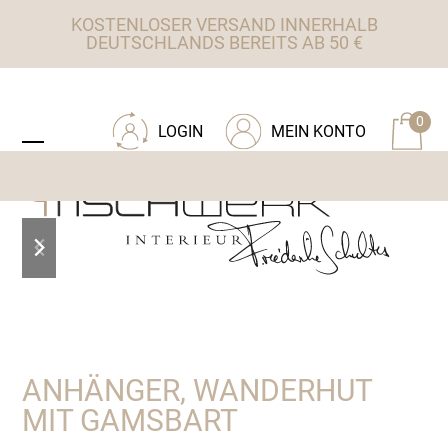
Skip
KOSTENLOSER VERSAND INNERHALB
to
DEUTSCHLANDS BEREITS AB 50 €
content
ZU TISCHWERK INTERIEUR
0
LOGIN
MEIN KONTO
Open
Close
mobile
mobile
menu
menu
previous
next
slide
slide
ANHÄNGER, WANDERHUT
MIT GAMSBART