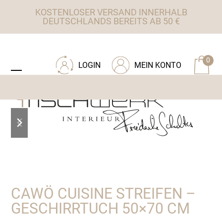
Skip
KOSTENLOSER VERSAND INNERHALB
to
DEUTSCHLANDS BEREITS AB 50 €
content
ZU TISCHWERK INTERIEUR
0
LOGIN
MEIN KONTO
Open
Close
mobile
mobile
menu
menu
previous
next
slide
slide
CAWÖ CUISINE STREIFEN –
GESCHIRRTUCH 50×70 CM