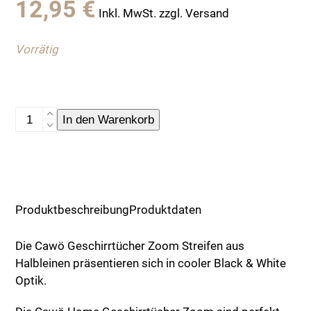
12,95
€
Inkl. MwSt. zzgl. Versand
Vorrätig
Cawö
In den Warenkorb
Cuisine
Streifen
-
Geschirrtuch
50x70
Produktbeschreibung
Produktdaten
cm
Menge
Die Cawö Geschirrtücher Zoom Streifen aus
Halbleinen präsentieren sich in cooler Black & White
Optik.