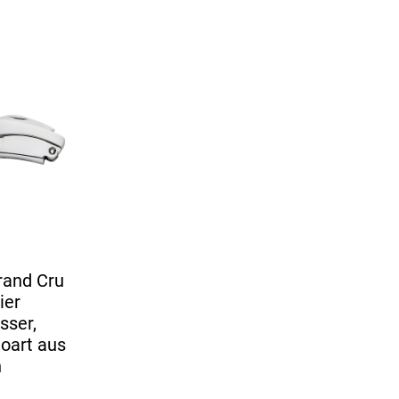
and Cru
ier
sser,
oart aus
n