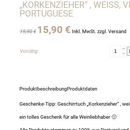
„KORKENZIEHER“ , WEISS, VI
ORTUGUESE
Ursprünglicher
Aktueller
15,90
€
19,90
€
Inkl. MwSt. zzgl. Versand
Preis
Preis
war:
ist:
19,90 €
15,90 €.
Geschenk
Vorrätig
Tipp:
Geschirr
"Korkenzi
,
weiß,
Produktbeschreibung
Produktdaten
Vista
Portugue
Geschenke-Tipp: Geschirrtuch „Korkenzieher“ , wei
Menge
ein tolles Geschenk für alle Weinliebhaber 🙂