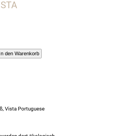
STA P
e-
In den Warenkorb
tuch
eher"
se
ß, Vista Portuguese