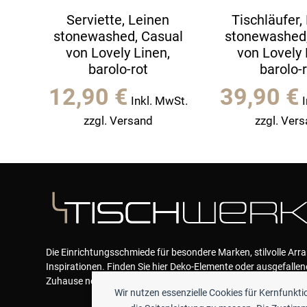
Serviette, Leinen
Tischläufer,
stonewashed, Casual
stonewashed,
von Lovely Linen,
von Lovely 
barolo-rot
barolo-
12,90
€
39,90
€
Inkl. MwSt.
zzgl. Versand
zzgl. Ver
Die Einrichtungsschmiede für besondere Marken, stilvolle Ar
Inspirationen. Finden Sie hier Deko-Elemente oder ausgefallen
Zuhause neue Akzente geben und das Wohlfühlen garantieren
Wir nutzen essenzielle Cookies für Kernfunkt