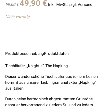
49,90
€
59,00
€
Inkl. MwSt. zzgl. Versand
Preis
Preis
war:
ist:
Nicht vorrätig
59,00 €
49,90 €.
Produktbeschreibung
Produktdaten
Tischläufer, „Knightia“, The Napking
Dieser wunderschöne Tischläufer aus reinem Leinen
kommt aus unserer Lieblingsmanufaktur „Napking“
aus Italien.
Durch seine harmonisch abgestimmten Grüntöne
passt er hervorragend zu jedem Stil und zu jedem