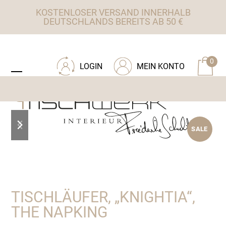
Skip
KOSTENLOSER VERSAND INNERHALB
to
DEUTSCHLANDS BEREITS AB 50 €
content
ZU TISCHWERK INTERIEUR
0
LOGIN
MEIN KONTO
Open
Close
mobile
mobile
menu
menu
previous
next
SALE
slide
slide
TISCHLÄUFER, „KNIGHTIA“,
THE NAPKING
Ursprünglicher
Aktueller