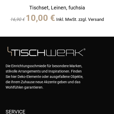
Tischset, Leinen, fuchsia
Ursprünglicher
Aktueller
10,00
€
16,90
€
Inkl. MwSt. zzgl. Versand
Preis
Preis
war:
ist:
16,90 €
10,00 €.
Die Einrichtungsschmiede für besondere Marken,
stilvolle Arrangements und Inspirationen. Finden
Sie hier Deko-Elemente oder ausgefallene Objekte,
die Ihrem Zuhause neue Akzente geben und das
Wohlfühlen garantieren.
SERVICE