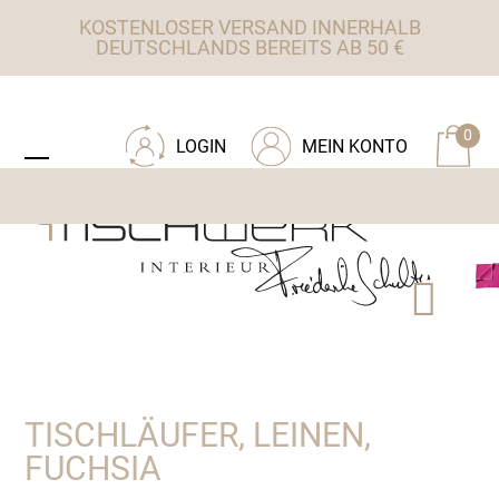
Skip
KOSTENLOSER VERSAND INNERHALB
to
DEUTSCHLANDS BEREITS AB 50 €
content
ZU TISCHWERK INTERIEUR
0
LOGIN
MEIN KONTO
Open
Close
mobile
mobile
menu
menu
TISCHLÄUFER, LEINEN,
FUCHSIA