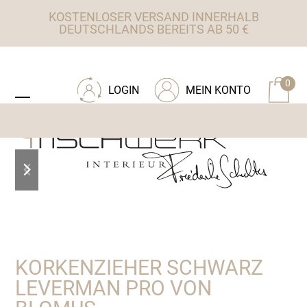
Skip
KOSTENLOSER VERSAND INNERHALB
to
DEUTSCHLANDS BEREITS AB 50 €
content
ZU TISCHWERK INTERIEUR
0
LOGIN
MEIN KONTO
Open
Close
mobile
mobile
menu
menu
previous
next
slide
slide
KORKENZIEHER SCHWARZ
LEVERMAN PRO VON