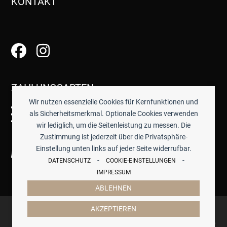
KONTAKT
ZAHLUNGSARTEN
Wir nutzen essenzielle Cookies für Kernfunktionen und
als Sicherheitsmerkmal. Optionale Cookies verwenden
wir lediglich, um die Seitenleistung zu messen. Die
Zustimmung ist jederzeit über die Privatsphäre-
Einstellung unten links auf jeder Seite widerrufbar.
-
-
DATENSCHUTZ
COOKIE-EINSTELLUNGEN
IMPRESSUM
ABLEHNEN
© 2026 -
TISCHWERK
- ALLE PREISE INKL. GESETZTL.
AKZEPTIEREN
MWST.
IMPRESSUM
DATENSCHUTZ
COOKIES
AGB
ZAHLUNG & VERSAND