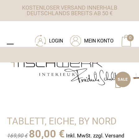
Skip
KOSTENLOSER VERSAND INNERHALB
to
DEUTSCHLANDS BEREITS AB 50 €
content
ZU TISCHWERK INTERIEUR
0
LOGIN
MEIN KONTO
Open
Close
mobile
mobile
menu
menu
SALE
TABLETT, EICHE, BY NORD
Ursprünglicher
Aktueller
80,00
€
169,90
€
Inkl. MwSt. zzgl. Versand
Preis
Preis