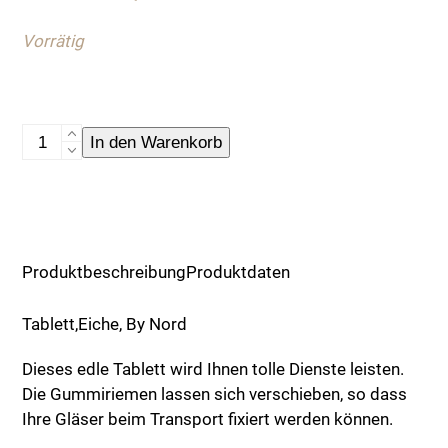
war:
ist:
Vorrätig
169,90 €
80,00 €.
Tablett,
In den Warenkorb
Eiche,
By
Nord
Menge
Produktbeschreibung
Produktdaten
Tablett,Eiche, By Nord
Dieses edle Tablett wird Ihnen tolle Dienste leisten.
Die Gummiriemen lassen sich verschieben, so dass
Ihre Gläser beim Transport fixiert werden können.