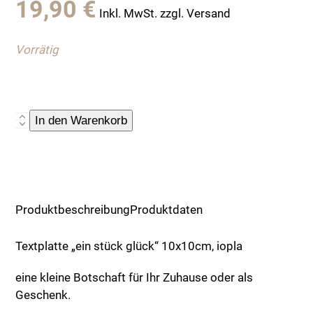
19,90
€
Inkl. MwSt. zzgl. Versand
Vorrätig
Textplatte
In den Warenkorb
"ein
stück
glück"
10x10cm,
iopla
Produktbeschreibung
Produktdaten
Menge
Textplatte „ein stück glück“ 10x10cm, iopla
eine kleine Botschaft für Ihr Zuhause oder als
Geschenk.