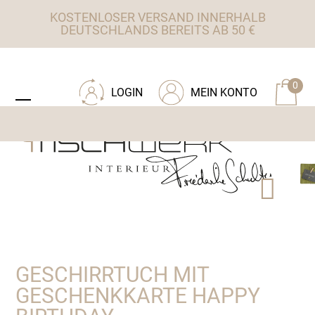
Skip
KOSTENLOSER VERSAND INNERHALB
to
DEUTSCHLANDS BEREITS AB 50 €
content
ZU TISCHWERK INTERIEUR
0
LOGIN
MEIN KONTO
Open
Close
mobile
mobile
menu
menu
GESCHIRRTUCH MIT
GESCHENKKARTE HAPPY